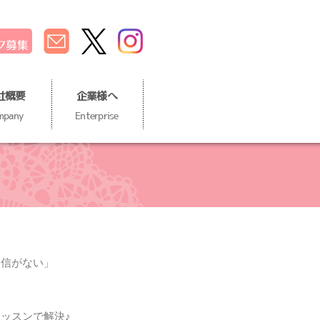
社概要
企業様へ
mpany
Enterprise
自信がない」
ッスンで解決♪